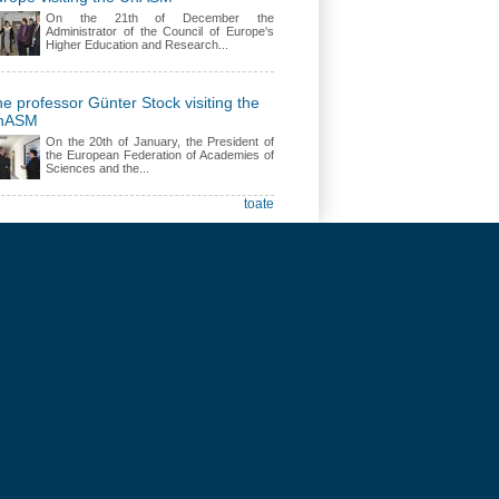
On the 21th of December the
Administrator of the Council of Europe's
Higher Education and Research...
e professor Günter Stock visiting the
nASM
On the 20th of January, the President of
the European Federation of Academies of
Sciences and the...
toate