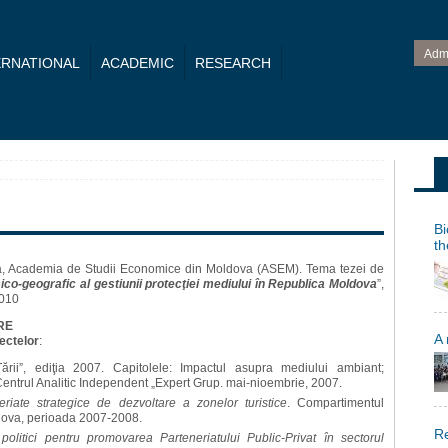
Adm
ERNATIONAL
ACADEMIC
RESEARCH
Bi
th
ra, Academia de Studii Economice din Moldova (ASEM). Tema tezei de
co-geografic al gestiunii protecţiei mediului în Republica Moldova
”,
2010
RE
A
ectelor
:
rii”, ediţia 2007. Capitolele: Impactul asupra mediului ambiant;
Centrul Analitic Independent „Expert Grup. mai-nioembrie, 2007.
eriate strategice de dezvoltare a zonelor turistice
. Compartimentul
ldova, perioada 2007-2008.
Re
e politici pentru promovarea Parteneriatului Public-Privat în sectorul