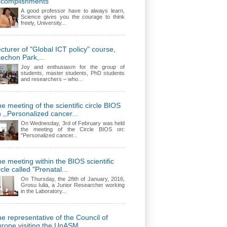
ccomplishments
A good professor have to always learn,
Science gives you the courage to think
freely, University...
cturer of "Global ICT policy" course,
echon Park,...
Joy and enthusiasm for the group of
students, master students, PhD students
and researchers – who...
e meeting of the scientific circle BIOS
 ,,Personalized cancer...
On Wednesday, 3rd of February was held
the meeting of the Circle BIOS on:
"Personalized cancer...
e meeting within the BIOS scientific
rcle called "Prenatal...
On Thursday, the 28th of January, 2016,
Grosu Iulia, a Junior Researcher working
in the Laboratory...
e representative of the Council of
rope visiting the UnASM