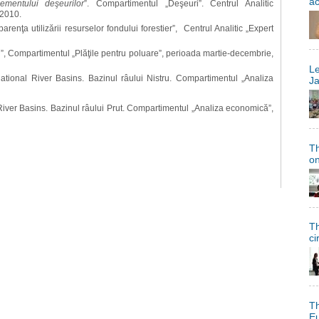
a
gementului deşeurilor
”. Compartimentul „Deşeuri”. Centrul Analitic
 2010.
arenţa utilizării resurselor fondului forestier”, Centrul Analitic „Expert
, Compartimentul „Plăţile pentru poluare”, perioada martie-decembrie,
Le
national River Basins. Bazinul râului Nistru. Compartimentul „Analiza
Ja
 River Basins. Bazinul râului Prut. Compartimentul „Analiza economică”,
Th
on
Th
ci
Th
Eu