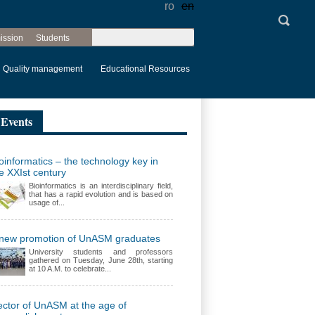
ro
en
Search
ission
Students
Search form
Quality management
Educational Resources
Events
oinformatics – the technology key in
e XXIst century
Bioinformatics is an interdisciplinary field,
that has a rapid evolution and is based on
usage of...
 new promotion of UnASM graduates
University students and professors
gathered on Tuesday, June 28th, starting
at 10 A.M. to celebrate...
ctor of UnASM at the age of