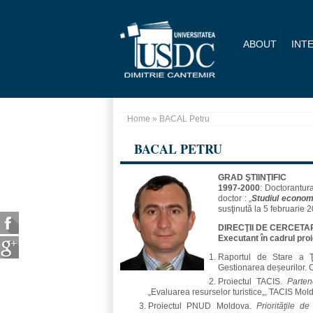
Skip to main content
ABOUT
INT
Home
» BACAL Petru
You are here
BACAL PETRU
GRAD ŞTIINŢIFIC
1997-2000
: Doctorantu
doctor : „
Studiul economi
susţinută la 5 februarie 
DIRECŢII DE CERCETA
Executant în cadrul proi
Raportul de Stare a Ţă
Gestionarea deșeurilor. 
Proiectul TACIS.
Parten
„Evaluarea resurselor turistice„, TACIS Mo
Proiectul PNUD Moldova.
Priorităţile d