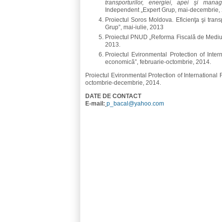
transporturilor, energiei, apei şi mana
Independent „Expert Grup, mai-decembrie,
Proiectul Soros Moldova. Eficienţa şi transp
Grup”, mai-iulie, 2013
Proiectul PNUD „Reforma Fiscală de Mediu”
2013.
Proiectul Evironmental Protection of Inter
economică”, februarie-octombrie, 2014.
Proiectul Evironmental Protection of International
octombrie-decembrie, 2014.
DATE DE CONTACT
E-mail:
p_bacal@yahoo.com